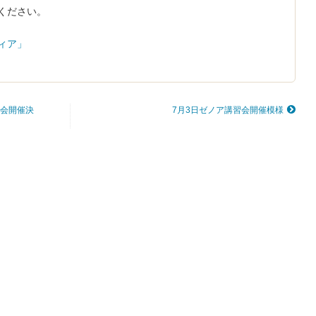
ください。
ィア」
会開催決
7月3日ゼノア講習会開催模様