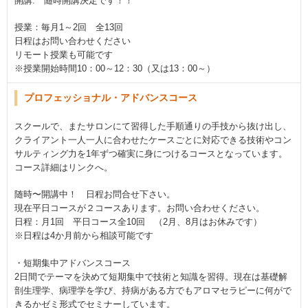
開講: 随時開講決定です！！
授業：毎月1～2回 全13回
日程はお問い合わせください
リモート授業も可能です
※授業開始時間10：00～12：30（又は13：00～）
プロフェッショナル・アドバンスコース
スクールで、またサロンにて習得した手順通りの手技から抜け出し、
クライアント一人一人に合わせたケースごとに対応できる技術やコン
サルティング力を1年ずつ確実に身につけるコースとなっています。
コース詳細はリンクへ。
随時〜開講中！ 日程お問合せ下さい。
現在平日コースが２コースあります。お問い合わせください。
日程：月1回 平日コース全10回 （2月、8月はお休みです）
※日程は4か月前から相談可能です
・短期集中アドバンスコース
2日間でテーマを決めて短期集中で技術と知識を習得。現在は基礎解
剖生理学、病理学を学び、持病がある方でもアロマセラピーに何がで
きるかゼミ形式でセミナーしています。