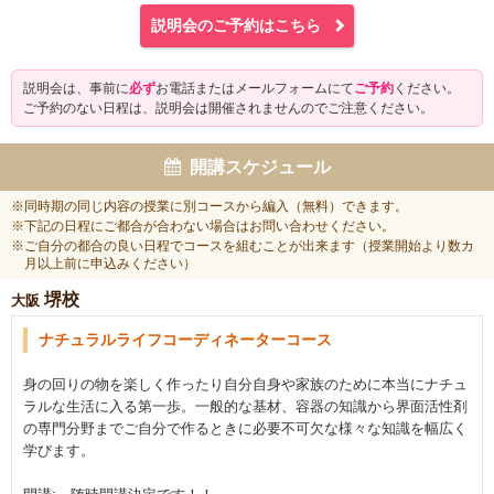
説明会のご予約はこちら
説明会は、事前に
必ず
お電話またはメールフォームにて
ご予約
ください。
ご予約のない日程は、説明会は開催されませんのでご注意ください。
開講スケジュール
※同時期の同じ内容の授業に別コースから編入（無料）できます。
※下記の日程にご都合が合わない場合はお問い合わせください。
※ご自分の都合の良い日程でコースを組むことが出来ます（授業開始より数カ
月以上前に申込みください）
堺校
大阪
ナチュラルライフコーディネーターコース
身の回りの物を楽しく作ったり自分自身や家族のために本当にナチュ
ラルな生活に入る第一歩。一般的な基材、容器の知識から界面活性剤
の専門分野までご自分で作るときに必要不可欠な様々な知識を幅広く
学びます。