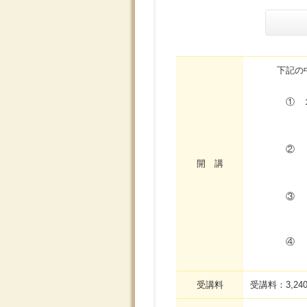
下記の中か
① ２０１９
② ７月
開 講
③ 8月1
④ ９月１
受講料
受講料：3,2