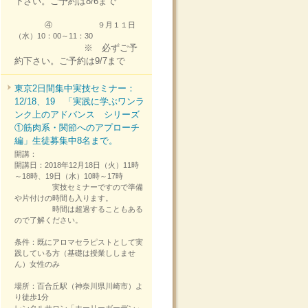
下さい。ご予約は8/6まで
④ ９月１１日
（水）10：00～11：30
※ 必ずご予
約下さい。ご予約は9/7まで
東京2日間集中実技セミナー：
12/18、19 「実践に学ぶワンラ
ンク上のアドバンス シリーズ
①筋肉系・関節へのアプローチ
編」生徒募集中8名まで。
開講：
開講日：2018年12月18日（火）11時
～18時、19日（水）10時～17時
実技セミナーですので準備
や片付けの時間も入ります。
時間は超過することもある
ので了解ください。
条件：既にアロマセラピストとして実
践している方（基礎は授業ししませ
ん）女性のみ
場所：百合丘駅（神奈川県川崎市）よ
り徒歩1分
レンタルサロン「ホーリーガーデン」