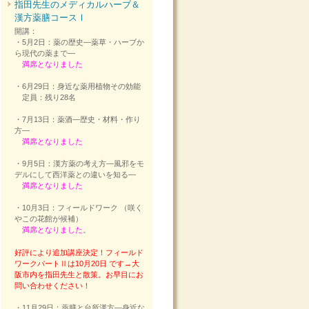
指田先生のメディカルハーブ＆
漢方薬膳コースⅠ
開講：
・5月2日：薬の歴史―薬草・ハーブか
ら現代の薬まで―
満席となりました
・6月29日：身近な薬用植物その効能
定員：残り28名
・7月13日：薬酒―歴史・材料・作り
方―
満席となりました
・9月5日：漢方薬の考え方―風邪をモ
デルにして西洋薬との違いを知る―
満席となりました
・10月3日：フィールドワーク （咲く
やこの花館が候補）
満席となりました
。
好評により追加講座決定！フィールド
ワークパートⅡは10月20日 です→大
阪市内を指田先生と散策。お早目にお
問い合わせください！
・11月29日：薬膳と台所漢方―身近な