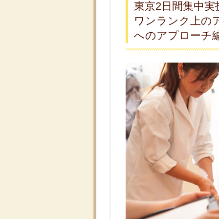
東京2日間集中実技
ワンランク上の
へのアプローチ