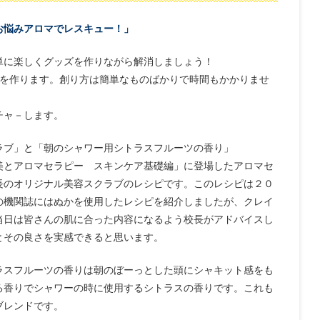
お悩みアロマでレスキュー！」
単に楽しくグッズを作りながら解消しましょう！
品を作ります。創り方は簡単なものばかりで時間もかかりませ
チャ－します。
ラブ」と「朝のシャワー用シトラスフルーツの香り」
美とアロマセラピー スキンケア基礎編」に登場したアロマセ
長のオリジナル美容スクラブのレシピです。このレシピは２０
の機関誌にはぬかを使用したレシピを紹介しましたが、クレイ
当日は皆さんの肌に合った内容になるよう校長がアドバイスし
とその良さを実感できると思います。
ラスフルーツの香りは朝のぼーっとした頭にシャキット感をも
る香りでシャワーの時に使用するシトラスの香りです。これも
ブレンドです。