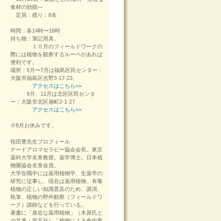
食材の効能―
定員：残り：8名
時間：各14時〜16時
持ち物：筆記用具、
１０月のフィールドワークの
際には植物を観察するルーペがあれば
便利です。
場所：5月〜7月は福島区民センター：
大阪市福島区吉野3-17-23、
アクセスはこちら>>
9月、11月は北区区民センタ
ー：大阪市北区扇町2-1-27
アクセスはこちら>>
※8月お休みです。
指田豊先生プロフィール
ナードアロマセラピー協会会長。東京
薬科大学名誉教授。薬学博士。日本植
物園協会名誉会員。
大学在職中には薬用植物学、生薬学の
研究に従事し、現在は薬用植物、有毒
植物の正しい知識普及のため、講演、
執筆、植物の野外観察（フィールドワ
ーク）講師などを行っている。
著書に「身近な薬用植物」（木原氏と
の共著・平凡社）「植物による食中毒