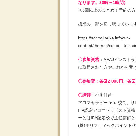
なります。20時～1時間）
※3回以上のまとめて予約の
授業の一部を切り取っていま
https://school.teika.info/wp-
content/themes/school_teika/
〇参加資格
：AEAJインスト
に取得された方やこれから受
〇参加費：各回2,000円、各
〇講師
：小川佳苗
アロマセラピーTeika校長、
IFA認定アロマセラピスト資
ーとはIFA認定校で主任講師
(株)ホリスティックポイント