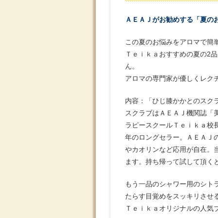
ＡＥＡＪがお勧めする「夏の
この夏のお悩みをアロマで簡
Ｔｅｉｋａおすすめの夏の2
ん。
アロマの専門家が優しくレク
内容：「ひじ膝かかとのスク
スクラブはＡＥＡＪ機関誌「
ラピースクールＴｅｉｋａ校
年のロングセラー。ＡＥＡＪ
やカオリンなど応用が自在。
ます。持ち帰って試して頂く
もう一品のシャワー用のシト
たらす目覚めをスッキリさせ
Ｔｅｉｋａオリジナルの人気