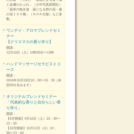
と皮膚のかぶれ」（少年写真新聞社）
「薬草の散歩道 薬になる野の花・庭
の花１００種」（ＮＨＫ出版）など多
数。
ワンデイ・アロマブレンドセミ
ナー
【クリスマスの香り作り】
開講：
12月10日（土）10時30分〜13時
ハンドマッサージセラピストコ
ース
開講：
2016年10月19日10：00〜15：30（休
憩30分含みます）
オリジナルブレンドセミナー
「代表的な香りと自分らしい香
り作り」
開講：
【9月開催】9月10日（土）10：30〜
13：00
【10月開催】10月11日（火）10：
30〜13：00