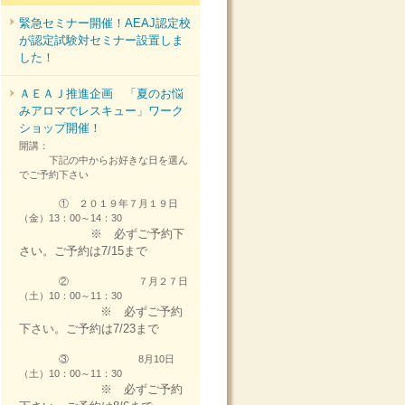
緊急セミナー開催！AEAJ認定校
が認定試験対セミナー設置しま
した！
ＡＥＡＪ推進企画 「夏のお悩
みアロマでレスキュー」ワーク
ショップ開催！
開講：
下記の中からお好きな日を選ん
でご予約下さい
① ２０１９年７月１９日
（金）13：00～14：30
※ 必ずご予約下
さい。ご予約は7/15まで
② ７月２７日
（土）10：00～11：30
※ 必ずご予約
下さい。ご予約は7/23まで
③ 8月10日
（土）10：00～11：30
※ 必ずご予約