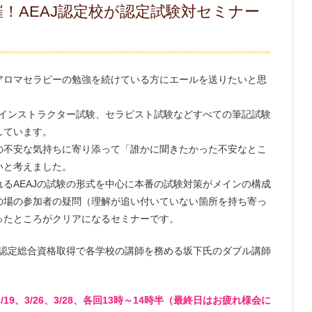
！AEAJ認定校が認定試験対セミナー
アロマセラピーの勉強を続けている方にエールを送りたいと思
めインストラクター試験、セラピスト試験などすべての筆記試験
しています。
の不安な気持ちに寄り添って「誰かに聞きたかった不安なとこ
いと考えました。
るAEAJの試験の形式を中心に本番の試験対策がメインの構成
の場の参加者の疑問（理解が追い付いていない箇所を持ち寄っ
ったところがクリアになるセミナーです。
J認定総合資格取得で各学校の講師を務める坂下氏のダブル講師
/19、3/26、3/28、各回13時～14時半（最終日はお疲れ様会に