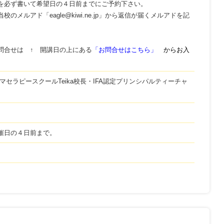
を必ず書いて希望日の４日前までにご予約下さい。
校のメルアド「eagle@kiwi.ne.jp」から返信が届くメルアドを記
問合せは ↑ 開講日の上にある
「お問合せはこちら」
からお入
マセラピースクールTeika校長・IFA認定プリンシパルティーチャ
催日の４日前まで。