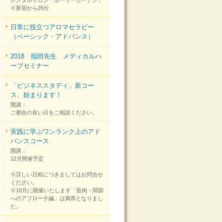
※新宿から26分
日常に役立つアロマセラピー
（ベーシック・アドバンス）
2018 指田先生 メディカルハ
ーブセミナー
「ビジネススタディ」新コー
ス、始まります！
開講：
ご都合の良い日をご相談ください。
実践に学ぶワンランク上のアド
バンスコース
開講：
12月開催予定
※詳しい日程につきましてはお問合せ
ください。
※10月に開催いたします「筋肉・関節
へのアプローチ編」は満席となりまし
た。