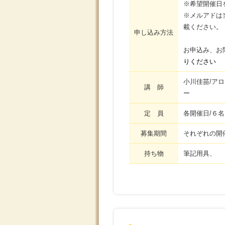
※希望開催日
※メルアドは当
載ください。
申し込み方法
お申込み、お
りください
小川佳苗/アロ
講 師
ー
定 員
各開催日/６名
募集期間
それぞれの開
持ち物
筆記用具、