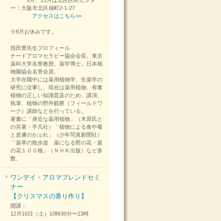
9月、11月は北区区民センタ
ー：大阪市北区扇町2-1-27
アクセスはこちら>>
※8月お休みです。
指田豊先生プロフィール
ナードアロマセラピー協会会長。東京
薬科大学名誉教授。薬学博士。日本植
物園協会名誉会員。
大学在職中には薬用植物学、生薬学の
研究に従事し、現在は薬用植物、有毒
植物の正しい知識普及のため、講演、
執筆、植物の野外観察（フィールドワ
ーク）講師などを行っている。
著書に「身近な薬用植物」（木原氏と
の共著・平凡社）「植物による食中毒
と皮膚のかぶれ」（少年写真新聞社）
「薬草の散歩道 薬になる野の花・庭
の花１００種」（ＮＨＫ出版）など多
数。
ワンデイ・アロマブレンドセミ
ナー
【クリスマスの香り作り】
開講：
12月10日（土）10時30分〜13時