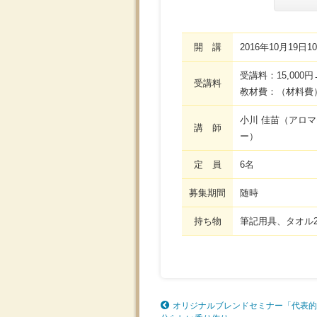
開 講
2016年10月19日
受講料：15,000
受講料
教材費：（材料費）
小川 佳苗（アロマ
講 師
ー）
定 員
6名
募集期間
随時
持ち物
筆記用具、タオル
オリジナルブレンドセミナー「代表的