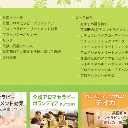
お知らせ一覧
コース紹介
介護アロマセラピーボランティア
おすすめ講座特集
アロマセラピートリートメント効果
英国IFA認定アロマセラピスト
プライバシーポリシー
ナチュラルライフコーディネ
リンク
ナチュラルライフクリエイタ
取扱い商品について
フェイシャルトリートメント
特定商取引に関する法律に基づく表記
フェイシャルトリートメント
会社概要
介護のためのアロマセラピス
レイキエネルギーバランスア
プロフェッショナル・アドバ
アロマセラピー研究会