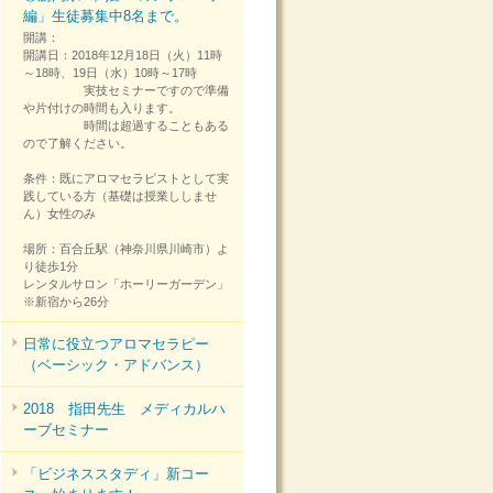
編」生徒募集中8名まで。
開講：
開講日：2018年12月18日（火）11時
～18時、19日（水）10時～17時
実技セミナーですので準備
や片付けの時間も入ります。
時間は超過することもある
ので了解ください。
条件：既にアロマセラピストとして実
践している方（基礎は授業ししませ
ん）女性のみ
場所：百合丘駅（神奈川県川崎市）よ
り徒歩1分
レンタルサロン「ホーリーガーデン」
※新宿から26分
日常に役立つアロマセラピー
（ベーシック・アドバンス）
2018 指田先生 メディカルハ
ーブセミナー
「ビジネススタディ」新コー