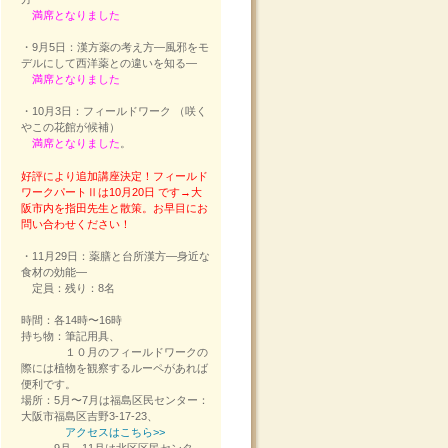
満席となりました
・9月5日：漢方薬の考え方―風邪をモ
デルにして西洋薬との違いを知る―
満席となりました
・10月3日：フィールドワーク （咲く
やこの花館が候補）
満席となりました
。
好評により追加講座決定！フィールド
ワークパートⅡは10月20日 です→大
阪市内を指田先生と散策。お早目にお
問い合わせください！
・11月29日：薬膳と台所漢方―身近な
食材の効能―
定員：残り：8名
時間：各14時〜16時
持ち物：筆記用具、
１０月のフィールドワークの
際には植物を観察するルーペがあれば
便利です。
場所：5月〜7月は福島区民センター：
大阪市福島区吉野3-17-23、
アクセスはこちら>>