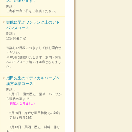
ス、始まります！
開講：
ご都合の良い日をご相談ください。
実践に学ぶワンランク上のアド
バンスコース
開講：
12月開催予定
※詳しい日程につきましてはお問合せ
ください。
※10月に開催いたします「筋肉・関節
へのアプローチ編」は満席となりまし
た。
指田先生のメディカルハーブ＆
漢方薬膳コースⅠ
開講：
・5月2日：薬の歴史―薬草・ハーブか
ら現代の薬まで―
満席となりました
・6月29日：身近な薬用植物その効能
定員：残り28名
・7月13日：薬酒―歴史・材料・作り
方―