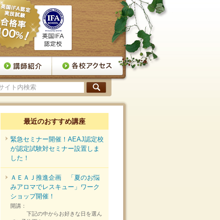
最近のおすすめ講座
緊急セミナー開催！AEAJ認定校
が認定試験対セミナー設置しま
した！
ＡＥＡＪ推進企画 「夏のお悩
みアロマでレスキュー」ワーク
ショップ開催！
開講：
下記の中からお好きな日を選ん