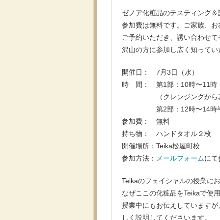
ゼノア化粧品のテスティング＆
参加費は無料です。ご家族、お
ご予約いただき、誘い合わせて
沢山の方に参加し広く知ってい
開催日： 7月3日（水）
時 間： 第1部：10時〜1
（クレンジングから基礎
第2部：12時〜14時半 
参加費： 無料
持ち物： ハンドタオル２枚
開催場所：Teika松屋町校
参加方法：
メールフォーム
にて
Teikaのフェイシャルの授業
なぜここの化粧品をTeikaで
授業中にもお伝えしていますが
しく説明してくださいます。