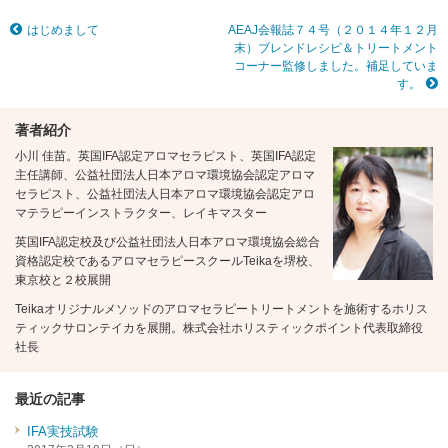
はじめまして
AEAJ会報誌７４号（２０１４年１２月
末）ブレンドレシピ＆トリートメント
コーナー監修しました。補足していま
す。
著者紹介
小川 佳苗。英国IFA認定アロマセラピスト、英国IFA認定
主任講師、公益社団法人日本アロマ環境協会認定アロマ
セラピスト、公益社団法人日本アロマ環境協会認定アロ
マテラピーインストラクター、レイキマスター
英国IFA認定校及び公益社団法人日本アロマ環境協会総合
資格認定校であるアロマセラピースクールTeikaを堺校、
東京校と２校展開
Teikaオリジナルメソッドのアロマセラピートリートメントを施術するホリス
ティックサロンテイカを展開。株式会社ホリスティックポイント代表取締役
社長
最近の記事
IFA実技試験